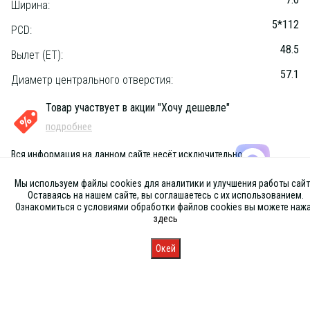
Ширина:
5*112
PCD:
48.5
Вылет (ET):
57.1
Диаметр центрального отверстия:
Товар участвует в акции "Хочу дешевле"
подробнее
Вся информация на данном сайте несёт исключительно
информационный характер и ни при каких условиях не является
публичной офертой, определяемой положениями Статьи 437 (2) ГК
Мы используем файлы cookies для аналитики и улучшения работы сайт
РФ
Оставаясь на нашем сайте, вы соглашаетесь с их использованием.
Ознакомиться с условиями обработки файлов cookies вы можете наж
здесь
Окей
Главная
Каталог
Запись
Магазины
Корзина