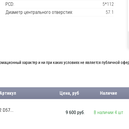
PCD:
5*112
Диаметр центрального отверстия:
57.1
мационный характер и ни при каких условиях не является публичной офер
 Артикул
Цена, руб
Наличие
 D57....
9 600 руб.
В наличии 4 шт