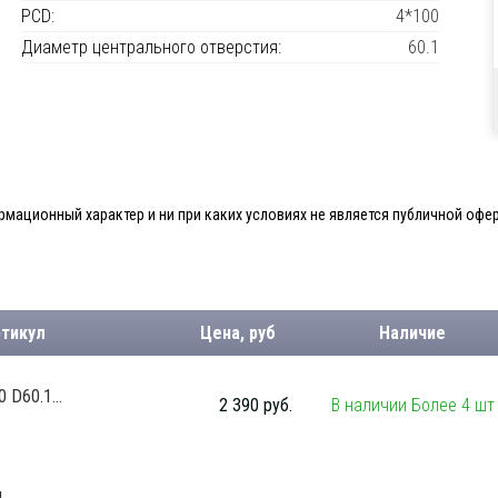
PCD:
4*100
Диаметр центрального отверстия:
60.1
мационный характер и ни при каких условиях не является публичной офер
ртикул
Цена, руб
Наличие
D60.1...
2 390 руб.
В наличии Более 4 шт