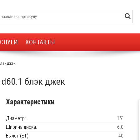
УСЛУГИ
КОНТАКТЫ
блэк джек
0 d60.1 блэк джек
Характеристики
Диаметр:
15"
Ширина диска:
6.0
Вылет (ET):
40