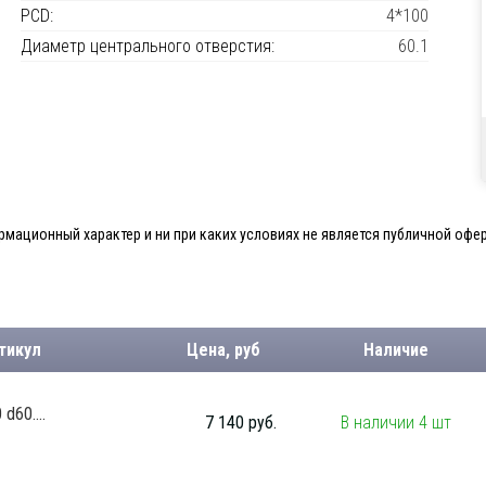
PCD:
4*100
Диаметр центрального отверстия:
60.1
мационный характер и ни при каких условиях не является публичной офер
тикул
Цена, руб
Наличие
d60....
7 140 руб.
В наличии 4 шт