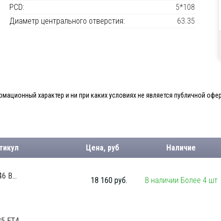
PCD:
5*108
Диаметр центрального отверстия:
63.35
мационный характер и ни при каких условиях не является публичной офер
тикул
Цена, руб
Наличие
6 B...
18 160 руб.
В наличии Более 4 шт
 ET4...