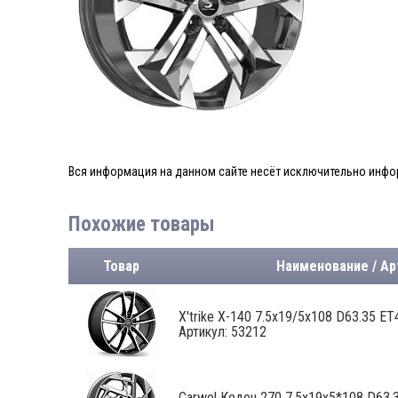
Вся информация на данном сайте несёт исключительно инфор
Похожие товары
Товар
Наименование / Ар
X'trike X-140 7.5x19/5x108 D63.35 ET4
Артикул: 53212
Carwel Кедон 270 7.5x19x5*108 D63.35