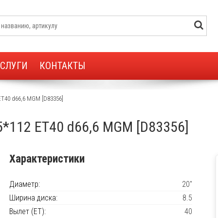
УСЛУГИ
КОНТАКТЫ
ET40 d66,6 MGM [D83356]
 5*112 ET40 d66,6 MGM [D83356]
Характеристики
Диаметр:
20"
Ширина диска:
8.5
Вылет (ET):
40