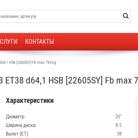
УСЛУГИ
КОНТАКТЫ
d64,1 HSB [22605SY] Fb max 793 kg
3 ET38 d64,1 HSB [22605SY] Fb max 
Характеристики
Диаметр:
20"
Ширина диска:
8.5
Вылет (ET):
38