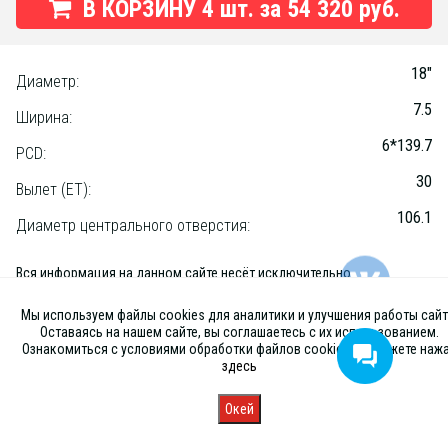
В КОРЗИНУ
4
шт. за
54 320 руб.
18"
Диаметр:
7.5
Ширина:
6*139.7
PCD:
30
Вылет (ET):
106.1
Диаметр центрального отверстия:
Вся информация на данном сайте несёт исключительно
информационный характер и ни при каких условиях не является
публичной офертой, определяемой положениями Статьи 437 (2) ГК
Мы используем файлы cookies для аналитики и улучшения работы сайт
РФ
Оставаясь на нашем сайте, вы соглашаетесь с их использованием.
Ознакомиться с условиями обработки файлов cookies вы можете наж
здесь
Окей
Главная
Каталог
Запись
Магазины
Корзина