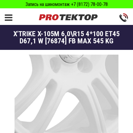
Запись на шиномонтаж +7 (8172) 78-00-78
X'TRIKE X-105М 6,0\R15 4*100 ET45
D67,1 W [76874] FB MAX 545 KG