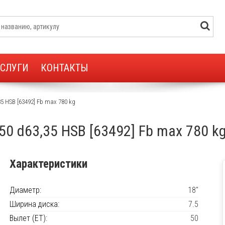
УСЛУГИ
КОНТАКТЫ
,35 HSB [63492] Fb max 780 kg
T50 d63,35 HSB [63492] Fb max 780 k
Характеристики
Диаметр:
18"
Ширина диска:
7.5
Вылет (ET):
50