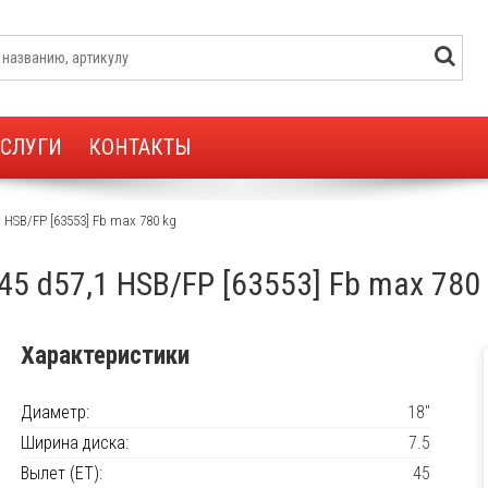
УСЛУГИ
КОНТАКТЫ
,1 HSB/FP [63553] Fb max 780 kg
T45 d57,1 HSB/FP [63553] Fb max 780
Характеристики
Диаметр:
18"
Ширина диска:
7.5
Вылет (ET):
45