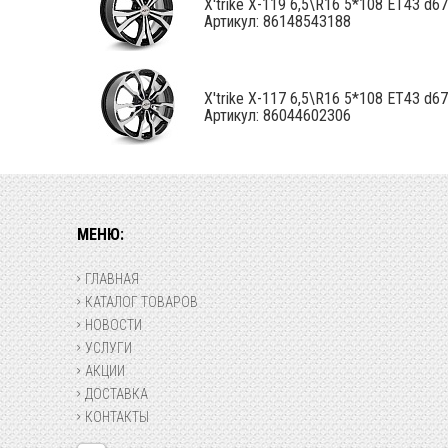
X'trike X-119 6,5\R16 5*108 ET43 d67,.
Артикул: 86148543188
X'trike X-117 6,5\R16 5*108 ET43 d67,.
Артикул: 86044602306
МЕНЮ:
ГЛАВНАЯ
КАТАЛОГ ТОВАРОВ
НОВОСТИ
УСЛУГИ
АКЦИИ
ДОСТАВКА
КОНТАКТЫ