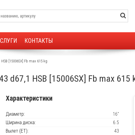
УСЛУГИ
КОНТАКТЫ
,1 HSB [15006SX] Fb max 615 kg
T43 d67,1 HSB [15006SX] Fb max 615 
Характеристики
Диаметр:
16"
Ширина диска:
6.5
Вылет (ET):
43