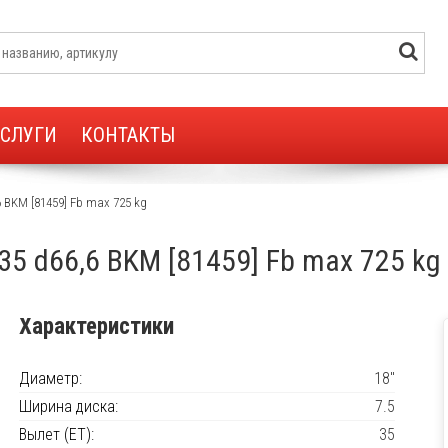
УСЛУГИ
КОНТАКТЫ
,6 BKM [81459] Fb max 725 kg
T35 d66,6 BKM [81459] Fb max 725 kg
Характеристики
Диаметр:
18"
Ширина диска:
7.5
Вылет (ET):
35