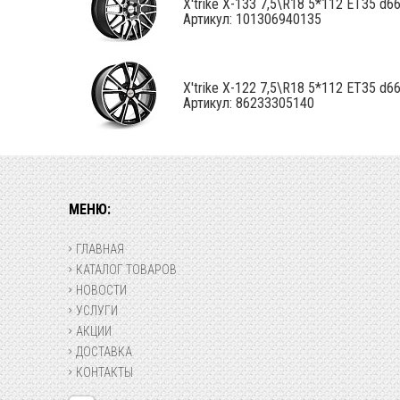
X'trike X-133 7,5\R18 5*112 ET35 d66,
Артикул: 101306940135
X'trike X-122 7,5\R18 5*112 ET35 d66,
Артикул: 86233305140
МЕНЮ:
ГЛАВНАЯ
КАТАЛОГ ТОВАРОВ
НОВОСТИ
УСЛУГИ
АКЦИИ
ДОСТАВКА
КОНТАКТЫ