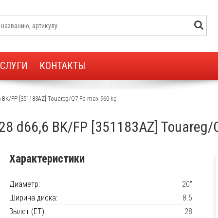
УСЛУГИ
КОНТАКТЫ
6,6 BK/FP [351183AZ] Touareg/Q7 Fb max 960 kg
ET28 d66,6 BK/FP [351183AZ] Touareg
Характеристики
Диаметр:
20"
Ширина диска:
8.5
Вылет (ET):
28