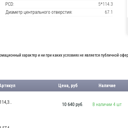
PCD:
5*114.3
Диаметр центрального отверстия:
67.1
мационный характер и ни при каких условиях не является публичной офер
Артикул
Цена, руб
Наличие
14,3...
10 640 руб.
В наличии 4 шт