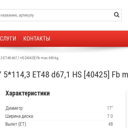
УСЛУГИ
КОНТАКТЫ
,3 ET48 d67,1 HS [40425] Fb max 690 kg
7 5*114,3 ET48 d67,1 HS [40425] Fb 
Характеристики
Диаметр:
17"
Ширина диска:
7.0
Вылет (ET):
48