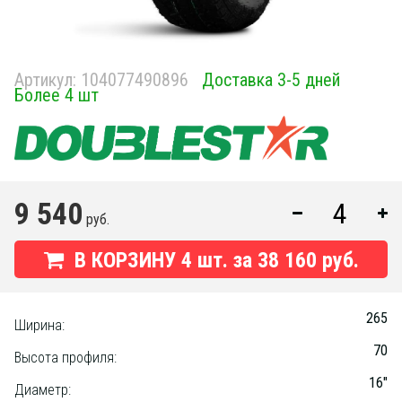
Артикул:
104077490896
Доставка 3-5 дней
Более 4 шт
9 540
руб.
В КОРЗИНУ
4
шт. за
38 160 руб.
265
Ширина:
70
Высота профиля:
16"
Диаметр: