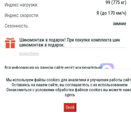
99 (775 кг)
Индекс нагрузки:
R (до 170 км/ч)
Индекс скорости:
зимние
Сезонность:
Шиномонтаж в подарок!
При покупке комплекта шин
шиномонтаж в подарок.
подробнее
Вся информация на данном сайте несёт исключительно
информационный характер и ни при каких условиях не является
публичной офертой, определяемой положениями Статьи 437 (2) ГК
Мы используем файлы cookies для аналитики и улучшения работы сайт
РФ
Оставаясь на нашем сайте, вы соглашаетесь с их использованием.
Ознакомиться с условиями обработки файлов cookies вы можете наж
здесь
Окей
Главная
Каталог
Запись
Магазины
Корзина