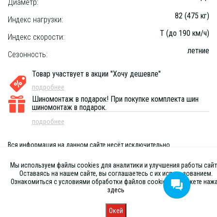
Диаметр:
82 (475 кг)
Индекс нагрузки:
T (до 190 км/ч)
Индекс скорости:
летние
Сезонность:
Товар участвует в акции "Хочу дешевле"
подробнее
Шиномонтаж в подарок!
При покупке комплекта шин
шиномонтаж в подарок.
подробнее
Вся информация на данном сайте несёт исключительно
информационный характер и ни при каких условиях не является
публичной офертой, определяемой положениями Статьи 437 (2) ГК
Мы используем файлы cookies для аналитики и улучшения работы сайт
РФ
Оставаясь на нашем сайте, вы соглашаетесь с их использованием.
Ознакомиться с условиями обработки файлов cookies вы можете наж
здесь
Окей
Главная
Каталог
Запись
Магазины
Корзина