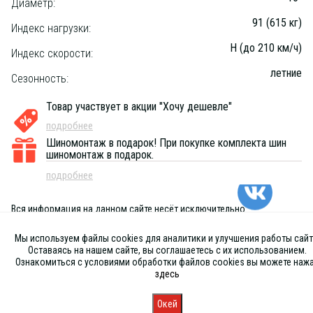
Диаметр:
91 (615 кг)
Индекс нагрузки:
H (до 210 км/ч)
Индекс скорости:
летние
Сезонность:
Товар участвует в акции "Хочу дешевле"
подробнее
Шиномонтаж в подарок!
При покупке комплекта шин
шиномонтаж в подарок.
подробнее
Вся информация на данном сайте несёт исключительно
информационный характер и ни при каких условиях не является
публичной офертой, определяемой положениями Статьи 437 (2) ГК
Мы используем файлы cookies для аналитики и улучшения работы сайт
РФ
Оставаясь на нашем сайте, вы соглашаетесь с их использованием.
Ознакомиться с условиями обработки файлов cookies вы можете наж
здесь
Окей
Главная
Каталог
Запись
Магазины
Корзина