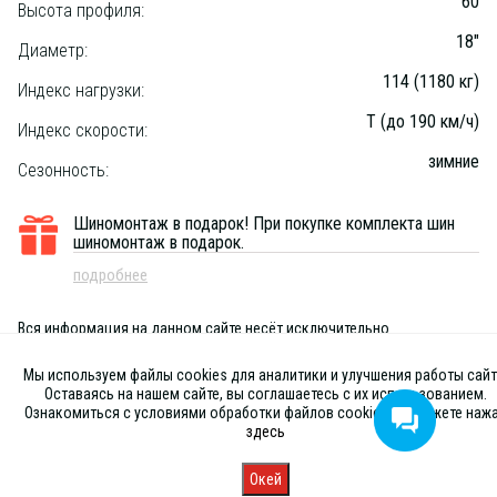
60
Высота профиля:
18"
Диаметр:
114 (1180 кг)
Индекс нагрузки:
T (до 190 км/ч)
Индекс скорости:
зимние
Сезонность:
Шиномонтаж в подарок!
При покупке комплекта шин
шиномонтаж в подарок.
подробнее
Вся информация на данном сайте несёт исключительно
информационный характер и ни при каких условиях не является
публичной офертой, определяемой положениями Статьи 437 (2) ГК
Мы используем файлы cookies для аналитики и улучшения работы сайт
РФ
Оставаясь на нашем сайте, вы соглашаетесь с их использованием.
Ознакомиться с условиями обработки файлов cookies вы можете наж
здесь
Окей
Главная
Каталог
Запись
Магазины
Корзина