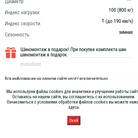
Диаметр:
100 (800 кг)
Индекс нагрузки:
T (до 190 км/ч)
Индекс скорости:
зимние
Сезонность:
Шиномонтаж в подарок!
При покупке комплекта шин
шиномонтаж в подарок.
подробнее
Вся информация на данном сайте несёт исключительно
информационный характер и ни при каких условиях не является
публичной офертой, определяемой положениями Статьи 437 (2) ГК
Мы используем файлы cookies для аналитики и улучшения работы сайт
РФ
Оставаясь на нашем сайте, вы соглашаетесь с их использованием.
Ознакомиться с условиями обработки файлов cookies вы можете наж
здесь
Окей
Главная
Каталог
Запись
Магазины
Корзина