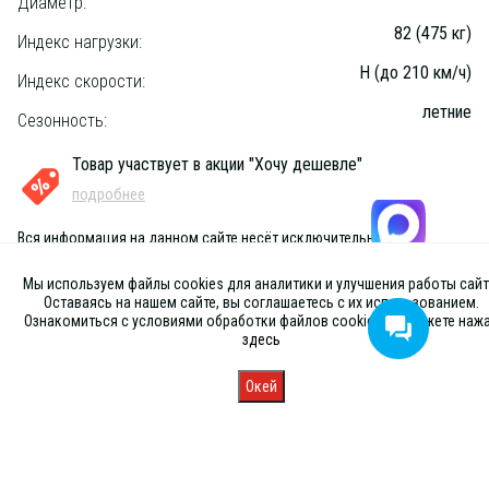
Диаметр:
82 (475 кг)
Индекс нагрузки:
H (до 210 км/ч)
Индекс скорости:
летние
Сезонность:
Товар участвует в акции "Хочу дешевле"
подробнее
Вся информация на данном сайте несёт исключительно
информационный характер и ни при каких условиях не является
публичной офертой, определяемой положениями Статьи 437 (2) ГК
Мы используем файлы cookies для аналитики и улучшения работы сайт
РФ
Оставаясь на нашем сайте, вы соглашаетесь с их использованием.
Ознакомиться с условиями обработки файлов cookies вы можете наж
здесь
Окей
Главная
Каталог
Запись
Магазины
Корзина