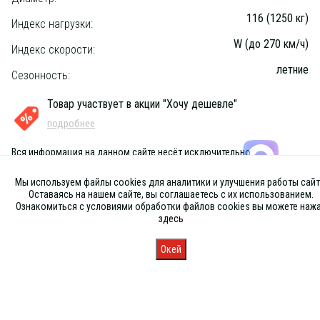
116 (1250 кг)
Индекс нагрузки:
W (до 270 км/ч)
Индекс скорости:
летние
Сезонность:
Товар участвует в акции "Хочу дешевле"
подробнее
Вся информация на данном сайте несёт исключительно
информационный характер и ни при каких условиях не является
публичной офертой, определяемой положениями Статьи 437 (2) ГК
Мы используем файлы cookies для аналитики и улучшения работы сайт
РФ
Оставаясь на нашем сайте, вы соглашаетесь с их использованием.
Ознакомиться с условиями обработки файлов cookies вы можете наж
здесь
Окей
Главная
Каталог
Запись
Магазины
Корзина