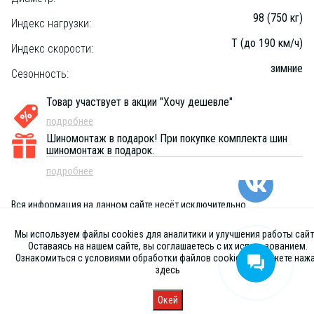
98 (750 кг)
Индекс нагрузки:
T (до 190 км/ч)
Индекс скорости:
зимние
Сезонность:
Товар участвует в акции "Хочу дешевле"
подробнее
Шиномонтаж в подарок!
При покупке комплекта шин
шиномонтаж в подарок.
подробнее
Вся информация на данном сайте несёт исключительно
информационный характер и ни при каких условиях не является
публичной офертой, определяемой положениями Статьи 437 (2) ГК
Мы используем файлы cookies для аналитики и улучшения работы сайт
РФ
Оставаясь на нашем сайте, вы соглашаетесь с их использованием.
Ознакомиться с условиями обработки файлов cookies вы можете наж
здесь
Окей
Главная
Каталог
Запись
Магазины
Корзина