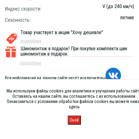
V (до 240 км/ч)
Индекс скорости:
летние
Сезонность:
Товар участвует в акции "Хочу дешевле"
подробнее
Шиномонтаж в подарок!
При покупке комплекта шин
шиномонтаж в подарок.
подробнее
Вся информация на данном сайте несёт исключительно
информационный характер и ни при каких условиях не является
публичной офертой, определяемой положениями Статьи 437 (2) ГК
Мы используем файлы cookies для аналитики и улучшения работы сайт
РФ
Оставаясь на нашем сайте, вы соглашаетесь с их использованием.
Ознакомиться с условиями обработки файлов cookies вы можете наж
здесь
Окей
Главная
Каталог
Запись
Магазины
Корзина