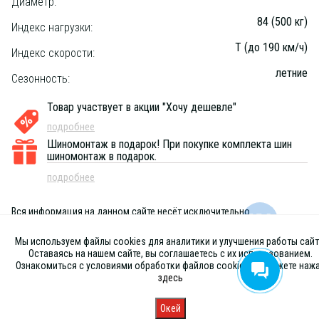
Диаметр:
84 (500 кг)
Индекс нагрузки:
T (до 190 км/ч)
Индекс скорости:
летние
Сезонность:
Товар участвует в акции "Хочу дешевле"
подробнее
Шиномонтаж в подарок!
При покупке комплекта шин
шиномонтаж в подарок.
подробнее
Вся информация на данном сайте несёт исключительно
информационный характер и ни при каких условиях не является
публичной офертой, определяемой положениями Статьи 437 (2) ГК
Мы используем файлы cookies для аналитики и улучшения работы сайт
РФ
Оставаясь на нашем сайте, вы соглашаетесь с их использованием.
Ознакомиться с условиями обработки файлов cookies вы можете наж
здесь
Окей
Главная
Каталог
Запись
Магазины
Корзина