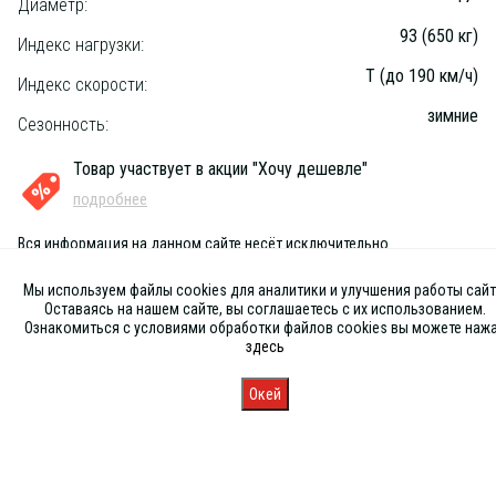
Диаметр:
93 (650 кг)
Индекс нагрузки:
T (до 190 км/ч)
Индекс скорости:
зимние
Сезонность:
Товар участвует в акции "Хочу дешевле"
подробнее
Вся информация на данном сайте несёт исключительно
информационный характер и ни при каких условиях не является
публичной офертой, определяемой положениями Статьи 437 (2) ГК
Мы используем файлы cookies для аналитики и улучшения работы сайт
РФ
Оставаясь на нашем сайте, вы соглашаетесь с их использованием.
Ознакомиться с условиями обработки файлов cookies вы можете наж
здесь
Окей
Главная
Каталог
Запись
Магазины
Корзина