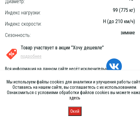
Диаметр:
99 (775 кг)
Индекс нагрузки:
H (до 210 км/ч)
Индекс скорости:
зимние
Сезонность:
Товар участвует в акции "Хочу дешевле"
подробнее
Вся информация на данном сайте несёт исключительно
информационный характер и ни при каких условиях не является
публичной офертой, определяемой положениями Статьи 437 (2) ГК
Мы используем файлы cookies для аналитики и улучшения работы сайт
РФ
Оставаясь на нашем сайте, вы соглашаетесь с их использованием.
Ознакомиться с условиями обработки файлов cookies вы можете наж
здесь
Окей
Главная
Каталог
Запись
Магазины
Корзина