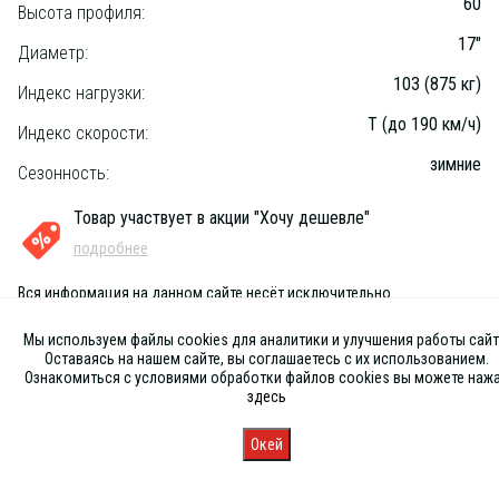
60
Высота профиля:
17"
Диаметр:
103 (875 кг)
Индекс нагрузки:
T (до 190 км/ч)
Индекс скорости:
зимние
Сезонность:
Товар участвует в акции "Хочу дешевле"
подробнее
Вся информация на данном сайте несёт исключительно
информационный характер и ни при каких условиях не является
публичной офертой, определяемой положениями Статьи 437 (2) ГК
Мы используем файлы cookies для аналитики и улучшения работы сайт
РФ
Оставаясь на нашем сайте, вы соглашаетесь с их использованием.
Ознакомиться с условиями обработки файлов cookies вы можете наж
здесь
Окей
Главная
Каталог
Запись
Магазины
Корзина