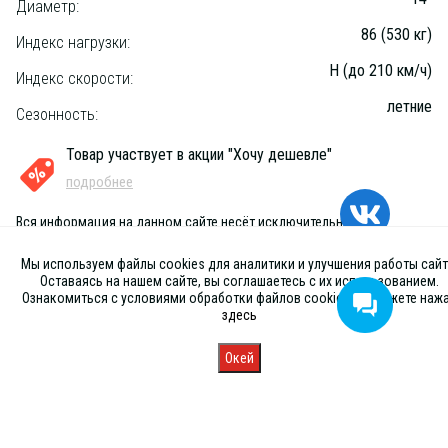
Диаметр:
86 (530 кг)
Индекс нагрузки:
H (до 210 км/ч)
Индекс скорости:
летние
Сезонность:
Товар участвует в акции "Хочу дешевле"
подробнее
Вся информация на данном сайте несёт исключительно
информационный характер и ни при каких условиях не является
публичной офертой, определяемой положениями Статьи 437 (2) ГК
Мы используем файлы cookies для аналитики и улучшения работы сайт
РФ
Оставаясь на нашем сайте, вы соглашаетесь с их использованием.
Ознакомиться с условиями обработки файлов cookies вы можете наж
здесь
Окей
Главная
Каталог
Запись
Магазины
Корзина