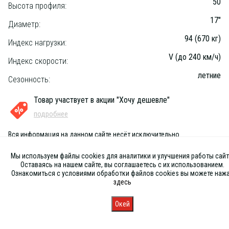
50
Высота профиля:
17"
Диаметр:
94 (670 кг)
Индекс нагрузки:
V (до 240 км/ч)
Индекс скорости:
летние
Сезонность:
Товар участвует в акции "Хочу дешевле"
подробнее
Вся информация на данном сайте несёт исключительно
информационный характер и ни при каких условиях не является
публичной офертой, определяемой положениями Статьи 437 (2) ГК
Мы используем файлы cookies для аналитики и улучшения работы сайт
РФ
Оставаясь на нашем сайте, вы соглашаетесь с их использованием.
Ознакомиться с условиями обработки файлов cookies вы можете наж
здесь
Окей
Главная
Каталог
Запись
Магазины
Корзина