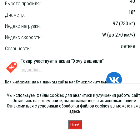
40
Высота профиля:
18"
Диаметр:
97 (730 кг)
Индекс нагрузки:
W (до 270 км/ч)
Индекс скорости:
летние
Сезонность:
Товар участвует в акции "Хочу дешевле"
подробнее
Вся информация на данном сайте несёт исключительно
информационный характер и ни при каких условиях не является
публичной офертой, определяемой положениями Статьи 437 (2) ГК
Мы используем файлы cookies для аналитики и улучшения работы сайт
РФ
Оставаясь на нашем сайте, вы соглашаетесь с их использованием.
Ознакомиться с условиями обработки файлов cookies вы можете наж
здесь
Окей
Главная
Каталог
Запись
Магазины
Корзина