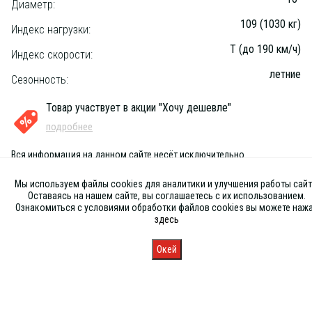
Диаметр:
109 (1030 кг)
Индекс нагрузки:
T (до 190 км/ч)
Индекс скорости:
летние
Сезонность:
Товар участвует в акции "Хочу дешевле"
подробнее
Вся информация на данном сайте несёт исключительно
информационный характер и ни при каких условиях не является
публичной офертой, определяемой положениями Статьи 437 (2) ГК
Мы используем файлы cookies для аналитики и улучшения работы сайт
РФ
Оставаясь на нашем сайте, вы соглашаетесь с их использованием.
Ознакомиться с условиями обработки файлов cookies вы можете наж
здесь
Окей
Главная
Каталог
Запись
Магазины
Корзина