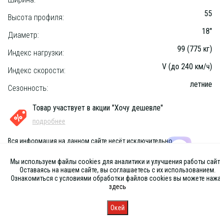
55
Высота профиля:
18"
Диаметр:
99 (775 кг)
Индекс нагрузки:
V (до 240 км/ч)
Индекс скорости:
летние
Сезонность:
Товар участвует в акции "Хочу дешевле"
подробнее
Вся информация на данном сайте несёт исключительно
информационный характер и ни при каких условиях не является
публичной офертой, определяемой положениями Статьи 437 (2) ГК
Мы используем файлы cookies для аналитики и улучшения работы сайт
РФ
Оставаясь на нашем сайте, вы соглашаетесь с их использованием.
Ознакомиться с условиями обработки файлов cookies вы можете наж
здесь
Окей
Главная
Каталог
Запись
Магазины
Корзина