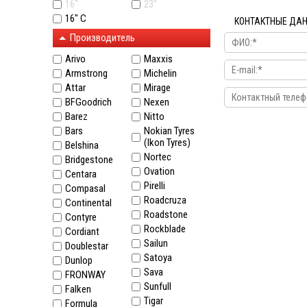
16"
23"
16" C
КОНТАКТНЫЕ ДА
Производитель
Arivo
Maxxis
Armstrong
Michelin
Attar
Mirage
BFGoodrich
Nexen
Barez
Nitto
Bars
Nokian Tyres
(Ikon Tyres)
Belshina
Nortec
Bridgestone
Ovation
Centara
Pirelli
Compasal
Roadcruza
Continental
Roadstone
Contyre
Rockblade
Cordiant
Sailun
Doublestar
Satoya
Dunlop
Sava
FRONWAY
Sunfull
Falken
Tigar
Formula