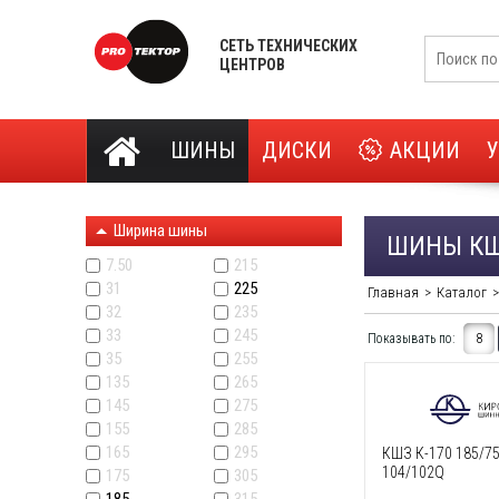
СЕТЬ ТЕХНИЧЕСКИХ
ЦЕНТРОВ
ШИНЫ
ДИСКИ
АКЦИИ
Ширина шины
ШИНЫ К
7.50
215
31
225
Главная
Каталог
32
235
33
245
Показывать по:
8
35
255
135
265
145
275
155
285
165
295
КШЗ К-170 185/7
104/102Q
175
305