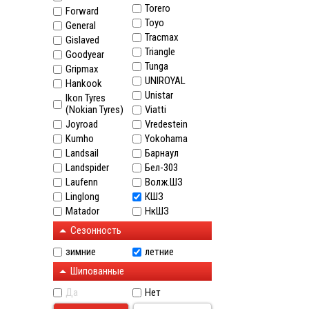
Torero
Forward
Toyo
General
Tracmax
Gislaved
Triangle
Goodyear
Tunga
Gripmax
UNIROYAL
Hankook
Unistar
Ikon Tyres
(Nokian Tyres)
Viatti
Joyroad
Vredestein
Kumho
Yokohama
Landsail
Барнаул
Landspider
Бел-303
Laufenn
Волж.ШЗ
Linglong
КШЗ
Matador
НкШЗ
Сезонность
зимние
летние
Шипованные
Да
Нет