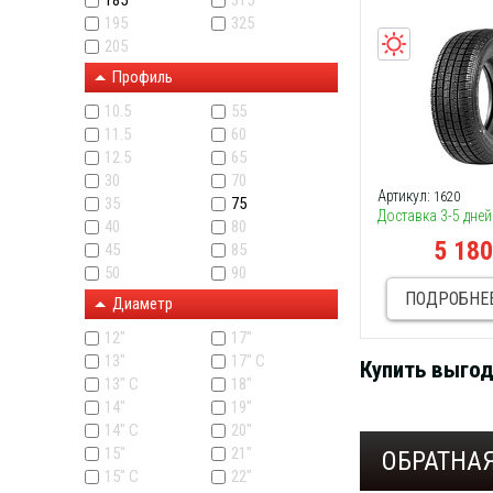
185
315
195
325
205
Профиль
10.5
55
11.5
60
12.5
65
30
70
Артикул:
1620
35
75
Доставка 3-5 дней
40
80
5 18
45
85
50
90
ПОДРОБНЕ
Диаметр
12"
17"
13"
17" C
Купить выго
13" C
18"
14"
19"
14" С
20"
15"
21"
ОБРАТНАЯ
15" C
22"