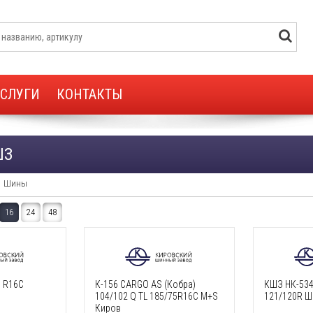
УСЛУГИ
КОНТАКТЫ
ШЗ
Шины
16
24
48
5 R16C
К-156 CARGO AS (Кобра)
КШЗ НК-534
104/102 Q TL 185/75R16C M+S
121/120R Ш
Киров