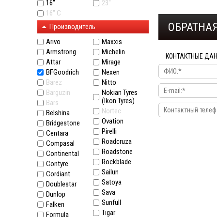
16"
23"
16" C
ОБРАТНАЯ
Производитель
Arivo
Maxxis
Armstrong
Michelin
КОНТАКТНЫЕ ДА
Attar
Mirage
BFGoodrich
Nexen
Barez
Nitto
Barguzin
Nokian Tyres
(Ikon Tyres)
Bars
Nortec
Belshina
Ovation
Bridgestone
Pirelli
Centara
Roadcruza
Compasal
Roadstone
Continental
Rockblade
Contyre
Sailun
Cordiant
Satoya
Doublestar
Sava
Dunlop
Sunfull
Falken
Tigar
Formula