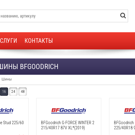
УСЛУГИ
КОНТАКТЫ
ШИНЫ BFGOODRICH
Шины
16
24
48
e Stud 225/60
BFGoodrich G-FORCE WINTER 2
BFGoodrich
215/40R17 87V XL*(2019)
225/40R18 9