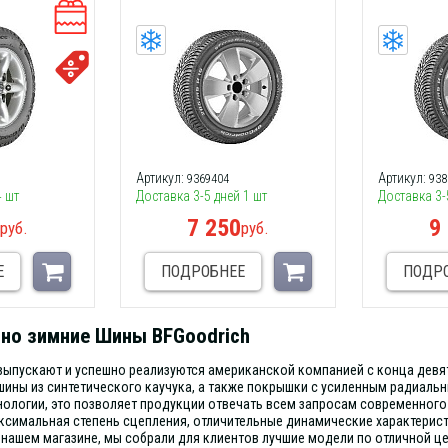
Артикул:
Артикул:
9369404
938
4 шт
Доставка 3-5 дней 1 шт
Доставка 3-
0
7 250
9
руб.
руб.
Е
ПОДРОБНЕЕ
ПОДР
но зимние Шины BFGoodrich
ыпускают и успешно реализуются американской компанией с конца девя
шины из синтетического каучука, а также покрышки с усиленным радиал
ологии, это позволяет продукции отвечать всем запросам современного 
ксимальная степень сцепления, отличительные динамические характерист
 нашем магазине, мы собрали для клиентов лучшие модели по отличной це