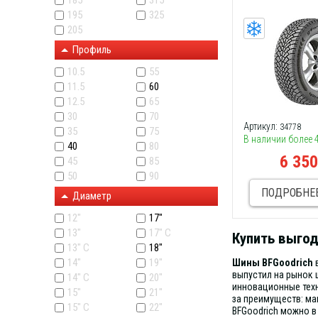
185
315
195
325
205
Профиль
10.5
55
11.5
60
12.5
65
30
70
Артикул:
34778
35
75
В наличии более 
40
80
6 35
45
85
50
90
ПОДРОБНЕ
Диаметр
12"
17"
13"
17" C
Купить выгод
13" C
18"
14"
19"
Шины BFGoodrich
в
выпустил на рынок 
14" С
20"
инновационные техн
15"
21"
за преимуществ: ма
15" C
22"
BFGoodrich можно в