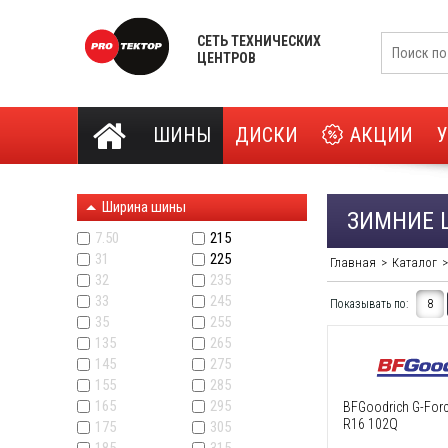
СЕТЬ ТЕХНИЧЕСКИХ
ЦЕНТРОВ
ШИНЫ
ДИСКИ
АКЦИИ
Ширина шины
ЗИМНИЕ 
7.50
215
31
225
Главная
Каталог
32
235
33
245
Показывать по:
8
35
255
135
265
145
275
155
285
165
295
BFGoodrich G-Forc
R16 102Q
175
305