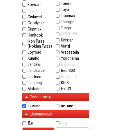
Torero
Forward
Toyo
General
Tracmax
Gislaved
Triangle
Goodyear
Tunga
Gripmax
UNIROYAL
Hankook
Unistar
Ikon Tyres
(Nokian Tyres)
Viatti
Joyroad
Vredestein
Kumho
Yokohama
Landsail
Барнаул
Landspider
Бел-303
Laufenn
Волж.ШЗ
Linglong
КШЗ
Matador
НкШЗ
Сезонность
зимние
летние
Шипованные
Да
Нет