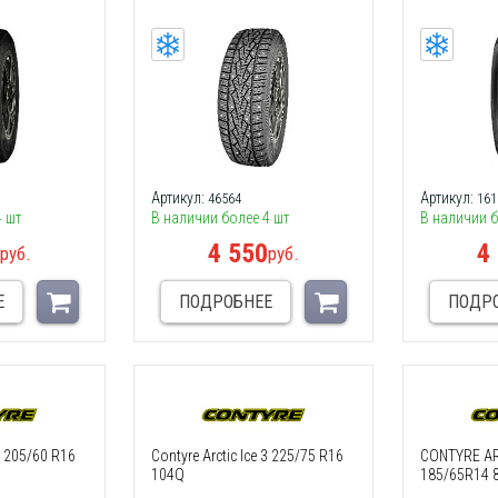
Артикул:
Артикул:
46564
161
4 шт
В наличии более 4 шт
В наличии б
0
4 550
4
руб.
руб.
Е
ПОДРОБНЕЕ
ПОДР
 3 205/60 R16
Contyre Arctic Ice 3 225/75 R16
CONTYRE ARC
104Q
185/65R14 8