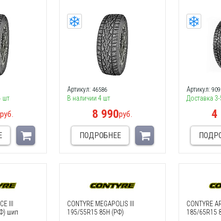
Артикул:
Артикул:
46586
909
4 шт
В наличии 4 шт
Доставка 3-
0
8 990
4
руб.
руб.
Е
ПОДРОБНЕЕ
ПОДР
E III
CONTYRE MEGAPOLIS III
CONTYRE ARC
Ф) шип
195/55R15 85H (РФ)
185/65R15 8