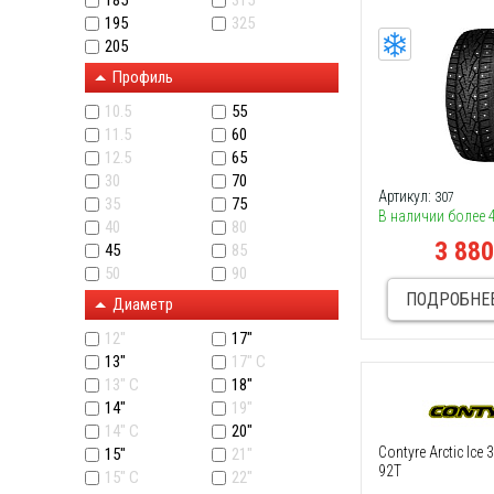
185
315
195
325
205
Профиль
10.5
55
11.5
60
12.5
65
30
70
Артикул:
307
35
75
В наличии более 
40
80
3 88
45
85
50
90
ПОДРОБНЕ
Диаметр
12"
17"
13"
17" C
13" C
18"
14"
19"
14" С
20"
Contyre Arctic Ice
15"
21"
92Т
15" C
22"