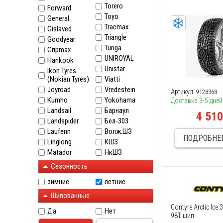
Torero
Forward
Toyo
General
Tracmax
Gislaved
Triangle
Goodyear
Tunga
Gripmax
UNIROYAL
Hankook
Unistar
Ikon Tyres
(Nokian Tyres)
Viatti
Joyroad
Vredestein
Артикул:
9128368
Kumho
Yokohama
Доставка 3-5 дней
Landsail
Барнаул
4 51
Landspider
Бел-303
Laufenn
Волж.ШЗ
ПОДРОБНЕ
Linglong
КШЗ
Matador
НкШЗ
Сезонность
зимние
летние
Шипованные
Contyre Arctic Ice
Да
Нет
98Т шип