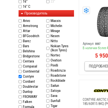
16"
23"
16" C
Производитель
Arivo
Maxxis
Armstrong
Michelin
Attar
Mirage
BFGoodrich
Nexen
Barez
Nitto
Артикул:
8887
Bars
Nokian Tyres
В наличии более 
(Ikon Tyres)
Belshina
5 95
Nortec
Bridgestone
Ovation
Centara
Pirelli
ПОДРОБНЕ
Compasal
Roadcruza
Continental
Roadstone
Contyre
Rockblade
Cordiant
Sailun
Doublestar
Satoya
Dunlop
Sava
FRONWAY
CONTYRE ARCTIC IC
Sunfull
Falken
185/60R15 84Q (Р
Tigar
Formula