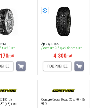
Артикул:
8913
1623
5 дней 1 шт
Доставка 3-5 дней более 4 шт
 170
4 300
руб.
руб.
ОБНЕЕ
ПОДРОБНЕЕ
TIC ICE II
Contyre Cross Road 205/70 R15
8T (УЗ) шип
96Q