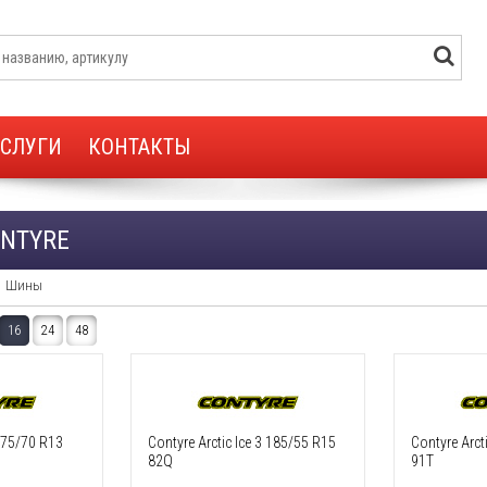
УСЛУГИ
КОНТАКТЫ
NTYRE
Шины
16
24
48
 175/70 R13
Contyre Arctic Ice 3 185/55 R15
Contyre Arct
82Q
91T