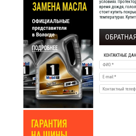
условиях. Протекто
время дождя, голол
стоит купить покры
температурах. Купи
ОБРАТНАЯ
КОНТАКТНЫЕ ДА