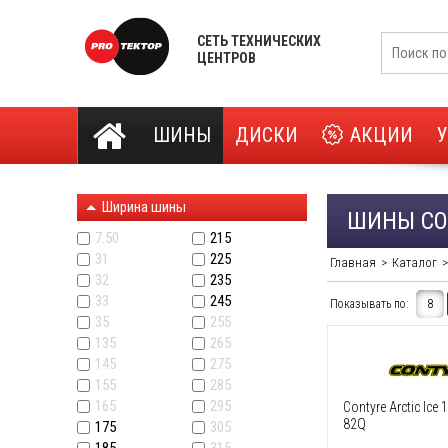
СЕТЬ ТЕХНИЧЕСКИХ
ЦЕНТРОВ
ШИНЫ
ДИСКИ
АКЦИИ
Ширина шины
ШИНЫ CO
7.50
215
31
225
Главная
Каталог
32
235
33
245
Показывать по:
8
35
255
135
265
145
275
155
285
165
295
Contyre Arctic Ice
82Q
175
305