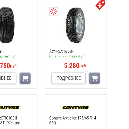
Артикул:
8
52656
олее 4 шт
В наличии более 4 шт
 750
5 280
руб.
руб.
ОБНЕЕ
ПОДРОБНЕЕ
TIC ICE II
Contyre Arctic Ice 175/65 R14
6T (РФ) шип
82Q