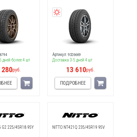
Артикул:
6794
9326669
5 дней более 4 шт
Доставка 3-5 дней 4 шт
 280
13 610
руб.
руб.
ОБНЕЕ
ПОДРОБНЕЕ
5 G2 225/45R18 95Y
NITTO NT421Q 235/45R19 95V