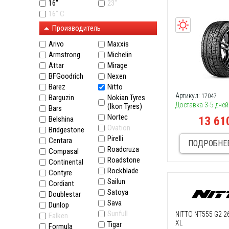
16"
23"
16" C
Производитель
Arivo
Maxxis
Armstrong
Michelin
Attar
Mirage
BFGoodrich
Nexen
Barez
Nitto
Артикул:
17047
Barguzin
Nokian Tyres
Доставка 3-5 дней
(Ikon Tyres)
Bars
Nortec
13 61
Belshina
Ovation
Bridgestone
Pirelli
Centara
ПОДРОБНЕ
Roadcruza
Compasal
Roadstone
Continental
Rockblade
Contyre
Sailun
Cordiant
Satoya
Doublestar
Sava
Dunlop
Sunfull
NITTO NT555 G2 2
Falken
XL
Tigar
Formula