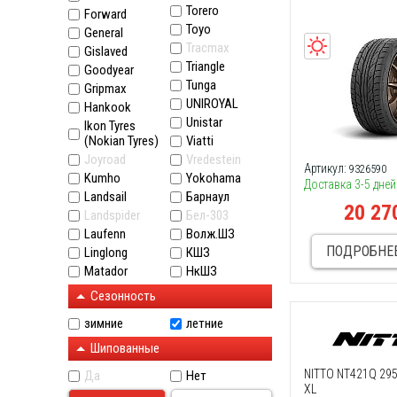
Torero
Forward
Toyo
General
Tracmax
Gislaved
Triangle
Goodyear
Tunga
Gripmax
UNIROYAL
Hankook
Unistar
Ikon Tyres
(Nokian Tyres)
Viatti
Joyroad
Vredestein
Артикул:
9326590
Kumho
Yokohama
Доставка 3-5 дней
Landsail
Барнаул
20 27
Landspider
Бел-303
Laufenn
Волж.ШЗ
ПОДРОБНЕ
Linglong
КШЗ
Matador
НкШЗ
Сезонность
зимние
летние
Шипованные
NITTO NT421Q 29
Да
Нет
XL