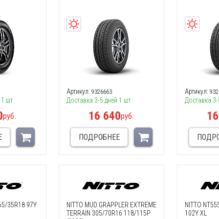
Артикул:
Артикул:
9326663
932
 1 шт
Доставка 3-5 дней 1 шт
Доставка 3-
0
16 640
16
руб.
руб.
Е
ПОДРОБНЕЕ
ПОДР
65/35R18 97Y
NITTO MUD GRAPPLER EXTREME
NITTO NT55
TERRAIN 305/70R16 118/115P
102Y XL