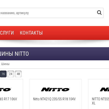
УСЛУГИ
КОНТАКТЫ
ШИНЫ NITTO
Шины
16
24
48
/65 R17 106V
Nitto NT421Q 235/55 R18 104V
NITTO NT55
XL