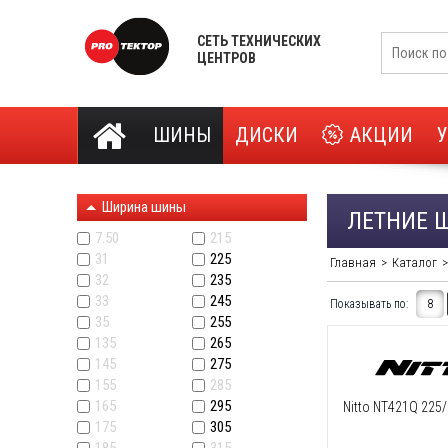
СЕТЬ ТЕХНИЧЕСКИХ
ЦЕНТРОВ
ШИНЫ
ДИСКИ
АКЦИИ
Ширина шины
ЛЕТНИЕ 
7.50
215
31
225
Главная
Каталог
32
235
33
245
Показывать по:
8
35
255
135
265
145
275
155
285
165
295
Nitto NT421Q 225
175
305