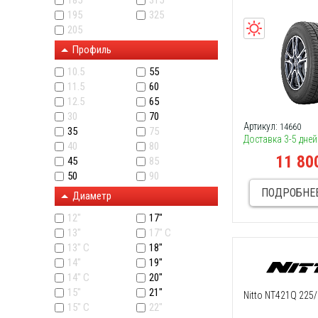
185
315
195
325
205
Профиль
10.5
55
11.5
60
12.5
65
30
70
Артикул:
14660
35
75
Доставка 3-5 дней
40
80
11 80
45
85
50
90
ПОДРОБНЕ
Диаметр
12"
17"
13"
17" C
13" C
18"
14"
19"
14" С
20"
15"
21"
Nitto NT421Q 225
15" C
22"