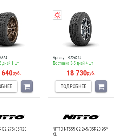
Артикул:
6684
9326714
5 дней 1 шт
Доставка 3-5 дней 4 шт
 640
18 730
руб.
руб.
ОБНЕЕ
ПОДРОБНЕЕ
5 G2 275/35R20
NITTO NT555 G2 245/35R20 95Y
XL